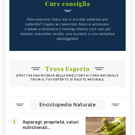
Cure consiglia
Fate esercizio fisico ma vi trovate addosso più
cellulite? Capita se l'esercizio fisico è eccessivo.
L'ideale è alternare il training intenso con uno più
blando: macchine cardio, una nuotata o una semplice
passeggiata.
Trova Esperto
EFFETTUA UNA RICERCA NELLA DIRECTORY DI CURE-NATURALI E
TROVA IL TUO ESPERTO DI SALUTE NATURALE.
Enciclopedia Naturale
1
Asparagi: proprietà, valori
nutrizionali...