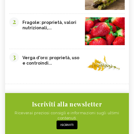
2
Fragole: proprietà, valori
nutrizionali,...
3
Verga d'oro: proprietà, uso
e controindi...
Iscriviti alla newsletter
Riceverai preziosi consigli e informazioni sugli ultimi
contenuti
ISCRIVITI