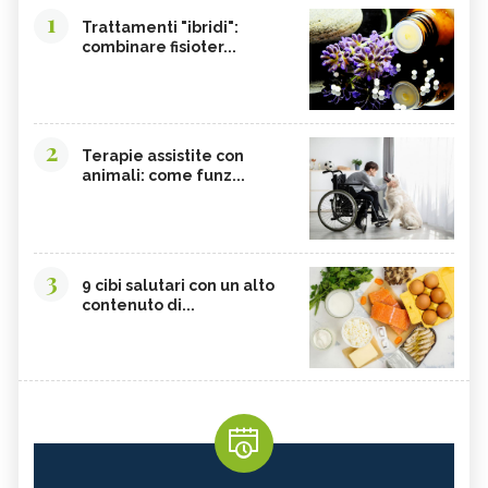
1
Trattamenti "ibridi":
combinare fisioter...
2
Terapie assistite con
animali: come funz...
3
9 cibi salutari con un alto
contenuto di...