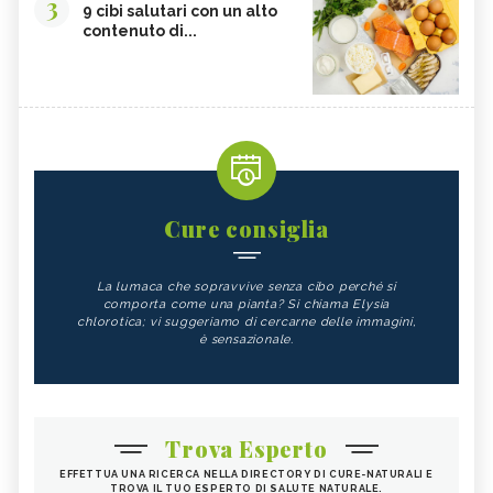
3
9 cibi salutari con un alto
contenuto di...
Cure consiglia
La lumaca che sopravvive senza cibo perché si
comporta come una pianta? Si chiama Elysia
chlorotica; vi suggeriamo di cercarne delle immagini,
è sensazionale.
Trova Esperto
EFFETTUA UNA RICERCA NELLA DIRECTORY DI CURE-NATURALI E
TROVA IL TUO ESPERTO DI SALUTE NATURALE.