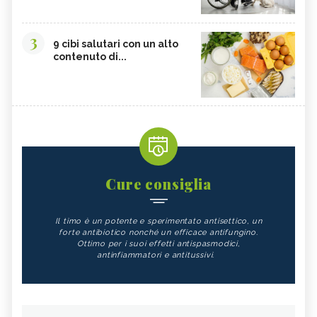
3
9 cibi salutari con un alto
contenuto di...
Cure consiglia
Il timo è un potente e sperimentato antisettico, un
forte antibiotico nonché un efficace antifungino.
Ottimo per i suoi effetti antispasmodici,
antinfiammatori e antitussivi.