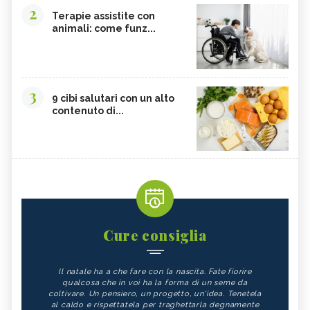
2
Terapie assistite con
animali: come funz...
3
9 cibi salutari con un alto
contenuto di...
Cure consiglia
Il natale ha a che fare con la nascita. Fate fiorire
qualcosa che in voi ha la forma di un seme da
coltivare. Un pensiero, un progetto, un'idea. Tenetela
al caldo e rispettatela per traghettarla degnamente