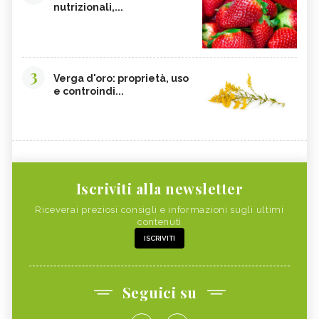
nutrizionali,...
3
Verga d'oro: proprietà, uso
e controindi...
Iscriviti alla newsletter
Riceverai preziosi consigli e informazioni sugli ultimi
contenuti
ISCRIVITI
Seguici su