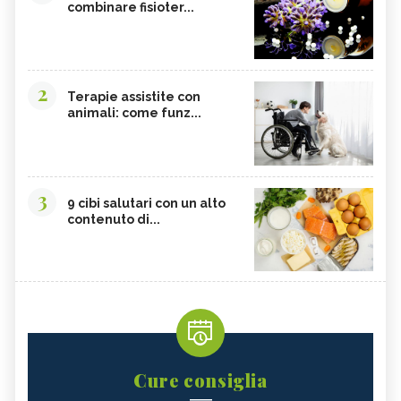
combinare fisioter...
2
Terapie assistite con
animali: come funz...
3
9 cibi salutari con un alto
contenuto di...
Cure consiglia