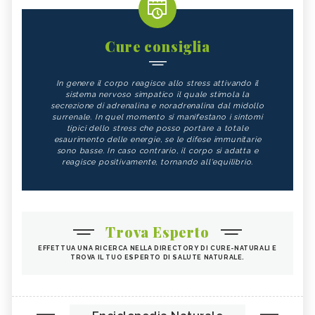
Cure consiglia
In genere il corpo reagisce allo stress attivando il
sistema nervoso simpatico il quale stimola la
secrezione di adrenalina e noradrenalina dal midollo
surrenale. In quel momento si manifestano i sintomi
tipici dello stress che posso portare a totale
esaurimento delle energie, se le difese immunitarie
sono basse. In caso contrario, il corpo si adatta e
reagisce positivamente, tornando all'equilibrio.
Trova Esperto
EFFETTUA UNA RICERCA NELLA DIRECTORY DI CURE-NATURALI E
TROVA IL TUO ESPERTO DI SALUTE NATURALE.