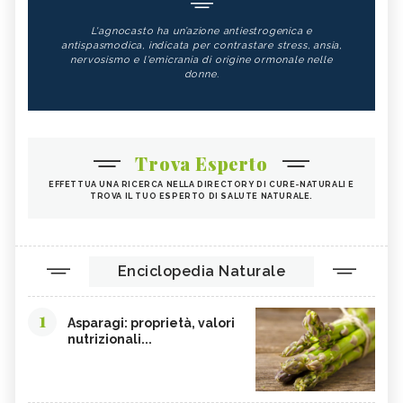
L'agnocasto ha un’azione antiestrogenica e
antispasmodica, indicata per contrastare stress, ansia,
nervosismo e l'emicrania di origine ormonale nelle
donne.
Trova Esperto
EFFETTUA UNA RICERCA NELLA DIRECTORY DI CURE-NATURALI E
TROVA IL TUO ESPERTO DI SALUTE NATURALE.
Enciclopedia Naturale
1
Asparagi: proprietà, valori
nutrizionali...