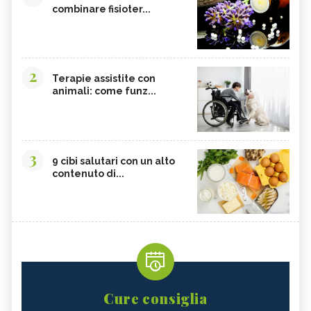
combinare fisioter...
2
Terapie assistite con
animali: come funz...
3
9 cibi salutari con un alto
contenuto di...
Cure consiglia