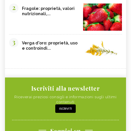
2
Fragole: proprietà, valori
nutrizionali,...
3
Verga d'oro: proprietà, uso
e controindi...
Iscriviti alla newsletter
Riceverai preziosi consigli e informazioni sugli ultimi
contenuti
ISCRIVITI
Seguici su