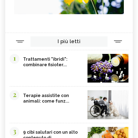
I più letti
1
Trattamenti "ibridi":
combinare fisioter...
2
Terapie assistite con
animali: come funz...
3
9 cibi salutari con un alto
contenuto di...