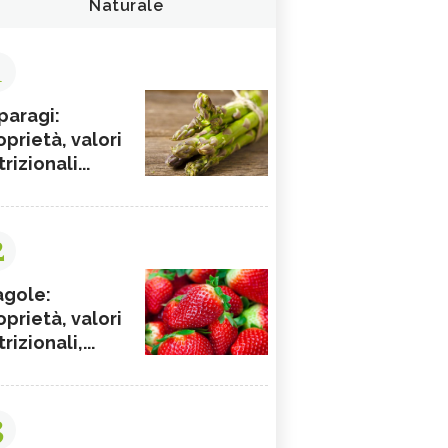
Naturale
1
paragi:
oprietà, valori
rizionali...
2
agole:
oprietà, valori
rizionali,...
3