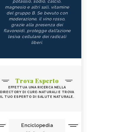
potassio, sodio, calcio,
magnesio e altri sali, vitamine
del gruppo B. Se bevuto con
moderazione, il vino rosso,
grazie alla presenza dei
flavonoidi, protegge dall’azione
lesiva cellulare dei radicali
liberi.
Trova Esperto
EFFETTUA UNA RICERCA NELLA
DIRECTORY DI CURE-NATURALI E TROVA
IL TUO ESPERTO DI SALUTE NATURALE.
Enciclopedia