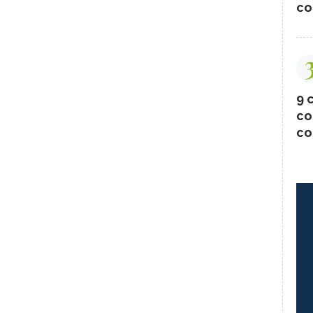
co
9 c
co
co