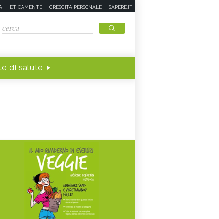
A
ETICAMENTE
CRESCITA PERSONALE
SAPERE.IT
e di salute