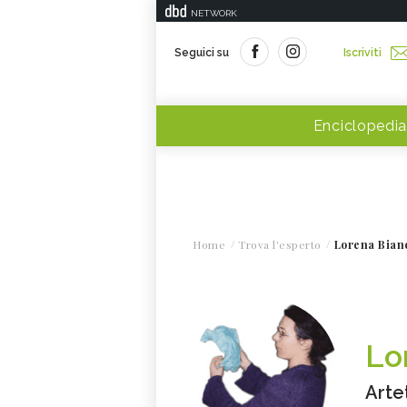
NETWORK
Seguici su
Iscriviti
Enciclopedia
Home
Trova l'esperto
Lorena Bian
Lo
Arte