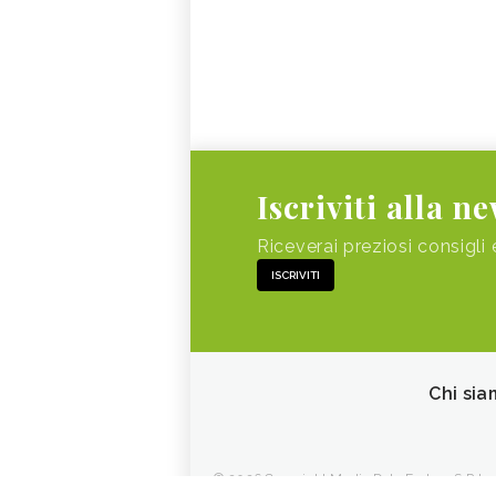
Iscriviti alla n
Riceverai preziosi consigli 
ISCRIVITI
Chi sia
© 2026 Copyright Media Data Factory S.R.L. - 