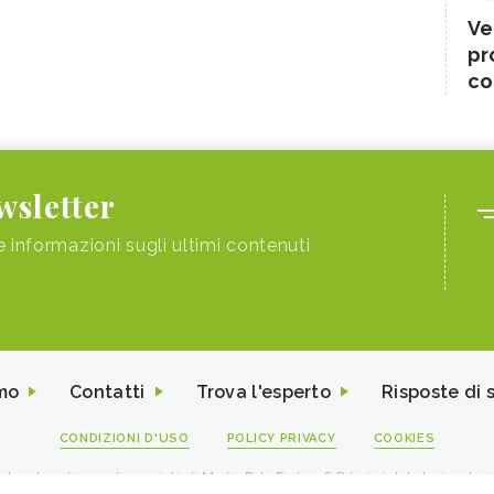
Ve
pr
co
ewsletter
e informazioni sugli ultimi contenuti
mo
Contatti
Trova l'esperto
Risposte di 
CONDIZIONI D'USO
POLICY PRIVACY
COOKIES
I contenuti sono di proprietà di Media Data Factory S.R.L, è vietata la riproduz
viale Sarca 226 Milano 20126 - PI/CF 09595010969