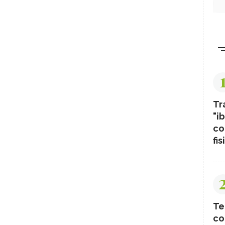
Tr
"ib
co
fis
Te
co