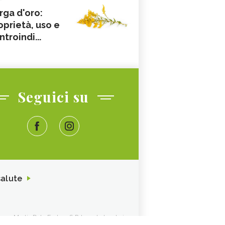
rga d'oro:
oprietà, uso e
ntroindi...
Seguici su
salute
ione. Media Data Factory S.R.L. sede legale in