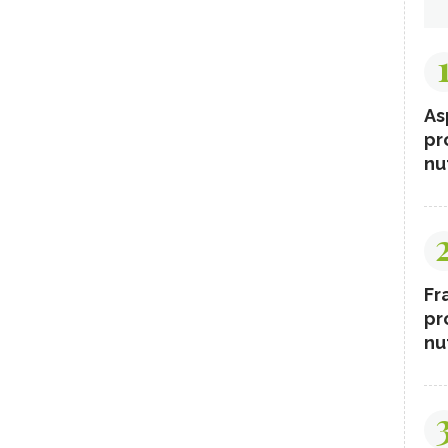
As
pr
nut
Fr
pr
nut