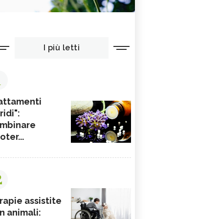
I più letti
1
attamenti
ridi":
mbinare
ioter...
2
rapie assistite
n animali: