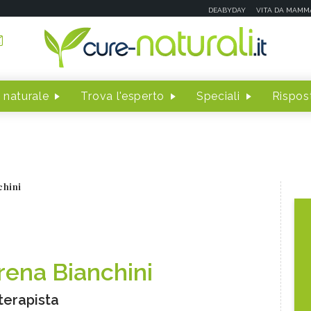
DEABYDAY
VITA DA MAMM
 naturale
Trova l'esperto
Speciali
Rispost
chini
rena Bianchini
terapista