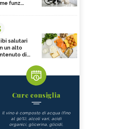
me funz...
3
ibi salutari
n un alto
ntenuto di...
Cure consiglia
Il vino è composto di acqua (fino
al 90%), alcoli vari, acidi
organici, glicerina, glicidi,