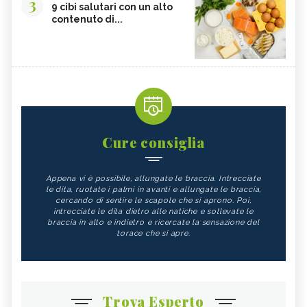
3
9 cibi salutari con un alto
contenuto di...
Cure consiglia
Appena vi è possibile, allungate le braccia. Intrecciate
le dita, ruotate i palmi in avanti e allungate le braccia,
cercando di sentire le scapole che si aprono. Poi,
intrecciate le dita dietro alle natiche e sollevate le
braccia in alto e indietro e ricercate la sensazione del
torace che si apre.
Trova Esperto