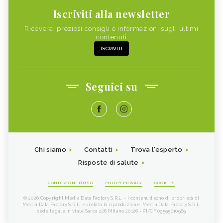
Iscriviti alla newsletter
Riceverai preziosi consigli e informazioni sugli ultimi
contenuti
ISCRIVITI
Seguici su
Chi siamo
Contatti
Trova l'esperto
Risposte di salute
CONDIZIONI D'USO
POLICY PRIVACY
COOKIES
© 2026 Copyright Media Data Factory S.R.L. - I contenuti sono di proprietà di
Media Data Factory S.R.L, è vietata la riproduzione. Media Data Factory S.R.L.
sede legale in viale Sarca 226 Milano 20126 - PI/CF 09595010969