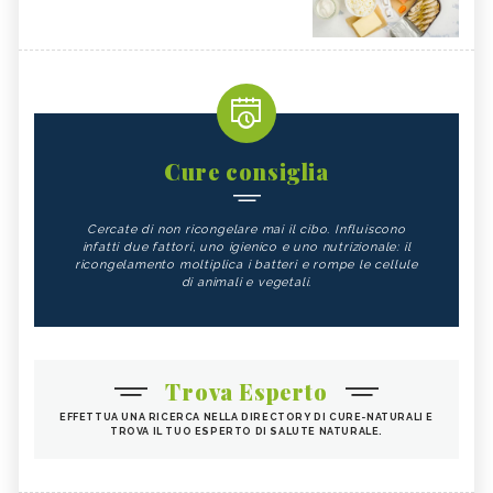
Cure consiglia
Cercate di non ricongelare mai il cibo. Influiscono
infatti due fattori, uno igienico e uno nutrizionale: il
ricongelamento moltiplica i batteri e rompe le cellule
di animali e vegetali.
Trova Esperto
EFFETTUA UNA RICERCA NELLA DIRECTORY DI CURE-NATURALI E
TROVA IL TUO ESPERTO DI SALUTE NATURALE.