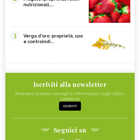
nutrizionali,...
3
Verga d'oro: proprietà, uso
e controindi...
Iscriviti alla newsletter
Riceverai preziosi consigli e informazioni sugli ultimi
contenuti
ISCRIVITI
Seguici su