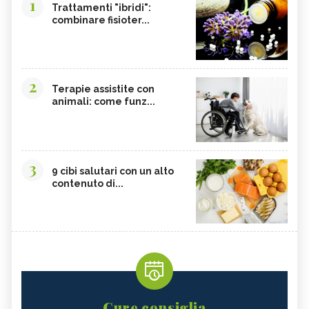
1
Trattamenti "ibridi":
combinare fisioter...
2
Terapie assistite con
animali: come funz...
3
9 cibi salutari con un alto
contenuto di...
Cure consiglia