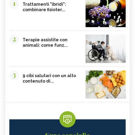
1
Trattamenti "ibridi":
combinare fisioter...
2
Terapie assistite con
animali: come funz...
3
9 cibi salutari con un alto
contenuto di...