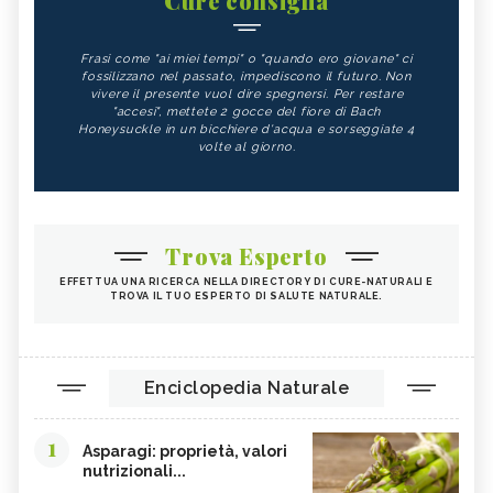
Cure consiglia
Frasi come "ai miei tempi" o "quando ero giovane" ci
fossilizzano nel passato, impediscono il futuro. Non
vivere il presente vuol dire spegnersi. Per restare
"accesi", mettete 2 gocce del fiore di Bach
Honeysuckle in un bicchiere d'acqua e sorseggiate 4
volte al giorno.
Trova Esperto
EFFETTUA UNA RICERCA NELLA DIRECTORY DI CURE-NATURALI E
TROVA IL TUO ESPERTO DI SALUTE NATURALE.
Enciclopedia Naturale
1
Asparagi: proprietà, valori
nutrizionali...