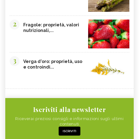
2
Fragole: proprietà, valori
nutrizionali,...
3
Verga d'oro: proprietà, uso
e controindi...
Iscriviti alla newsletter
Riceverai preziosi consigli e informazioni sugli ultimi
contenuti
ISCRIVITI