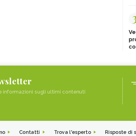
Ve
pr
co
ewsletter
e informazioni sugli ultimi contenuti
mo
Contatti
Trova l'esperto
Risposte di 