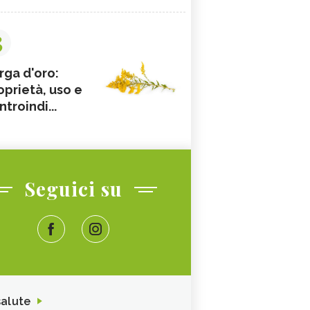
3
rga d'oro:
oprietà, uso e
ntroindi...
Seguici su
salute