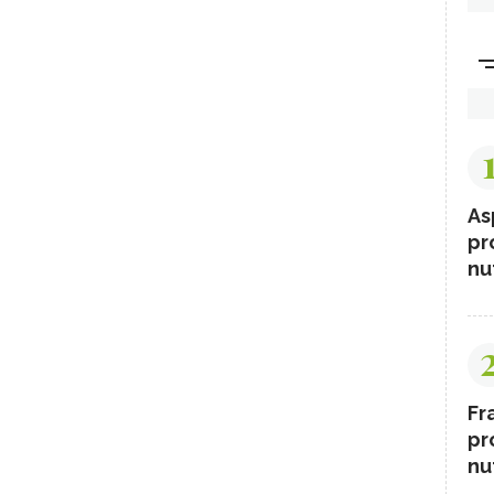
As
pr
nut
Fr
pr
nut