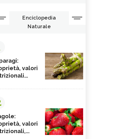
Enciclopedia
Naturale
1
paragi:
oprietà, valori
rizionali...
2
agole:
oprietà, valori
rizionali,...