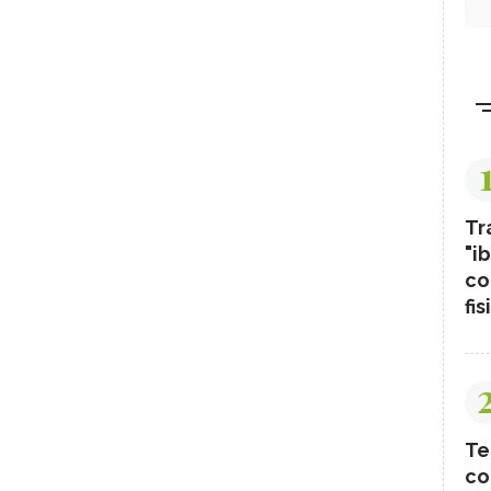
Tr
"ib
co
fis
Te
co