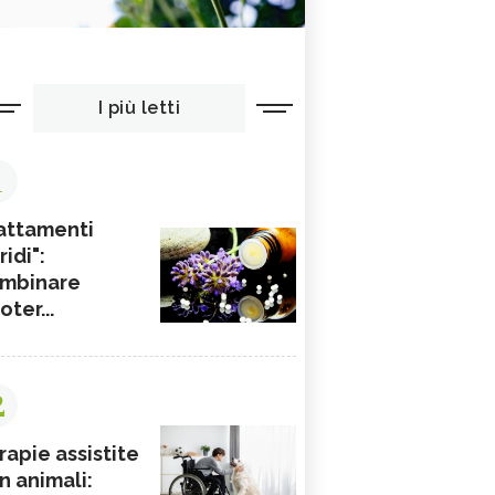
I più letti
1
attamenti
ridi":
mbinare
ioter...
2
rapie assistite
n animali: