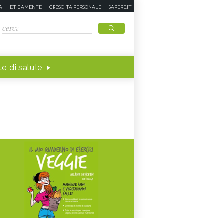
A
ETICAMENTE
CRESCITA PERSONALE
SAPERE.IT
e di salute