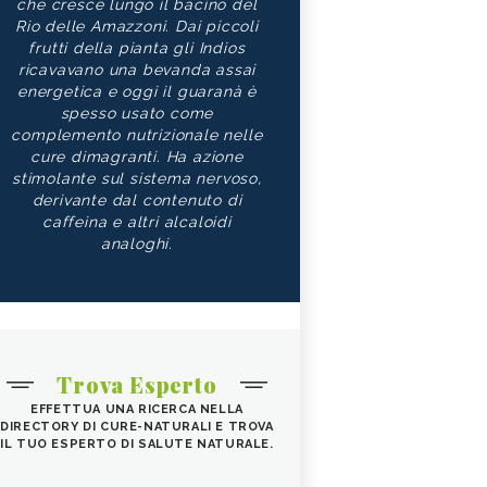
che cresce lungo il bacino del
Rio delle Amazzoni. Dai piccoli
frutti della pianta gli Indios
ricavavano una bevanda assai
energetica e oggi il guaranà è
spesso usato come
complemento nutrizionale nelle
cure dimagranti. Ha azione
stimolante sul sistema nervoso,
derivante dal contenuto di
caffeina e altri alcaloidi
analoghi.
Trova Esperto
EFFETTUA UNA RICERCA NELLA
DIRECTORY DI CURE-NATURALI E TROVA
IL TUO ESPERTO DI SALUTE NATURALE.