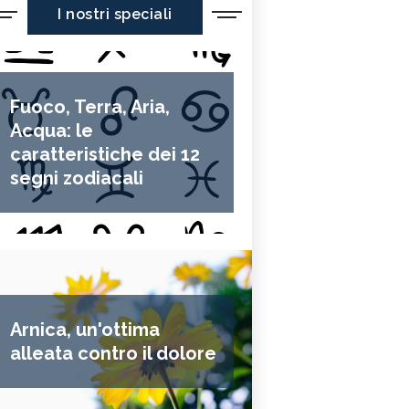
I nostri speciali
Fuoco, Terra, Aria,
Acqua: le
caratteristiche dei 12
segni zodiacali
Arnica, un'ottima
alleata contro il dolore