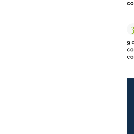
co
9 c
co
co