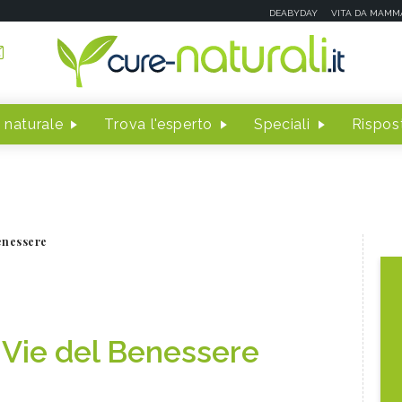
DEABYDAY
VITA DA MAMM
 naturale
Trova l'esperto
Speciali
Rispost
enessere
 Vie del Benessere