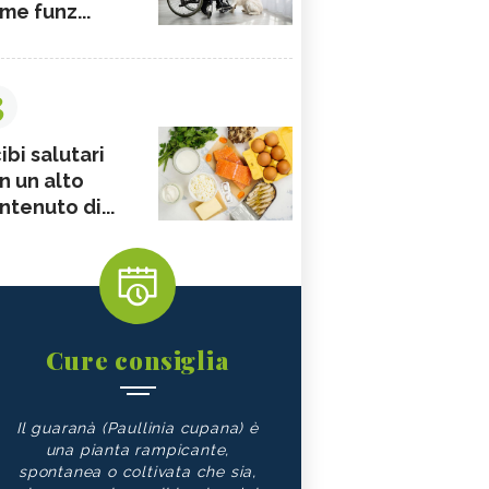
me funz...
3
ibi salutari
n un alto
ntenuto di...
Cure consiglia
Il guaranà (Paullinia cupana) è
una pianta rampicante,
spontanea o coltivata che sia,