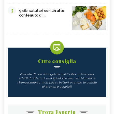
3
9 cibi salutari con un alto
contenuto di...
Cure consiglia
Cercate di non ricongelare mai il cibo. Influiscono
infatti due fattori, uno igienico e uno nutrizionale: il
ricongelamento moltiplica i batteri e rompe le cellule
di animali e vegetali.
Trova Esperto