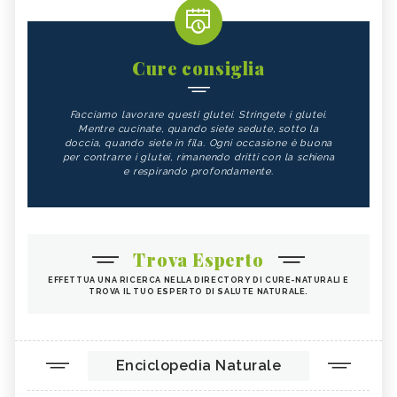
Cure consiglia
Facciamo lavorare questi glutei. Stringete i glutei.
Mentre cucinate, quando siete sedute, sotto la
doccia, quando siete in fila. Ogni occasione è buona
per contrarre i glutei, rimanendo dritti con la schiena
e respirando profondamente.
Trova Esperto
EFFETTUA UNA RICERCA NELLA DIRECTORY DI CURE-NATURALI E
TROVA IL TUO ESPERTO DI SALUTE NATURALE.
Enciclopedia Naturale