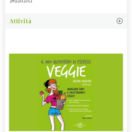
3893113213
Attività