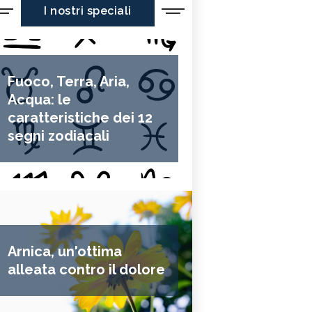
I nostri speciali
Fuoco, Terra, Aria,
Acqua: le
caratteristiche dei 12
segni zodiacali
Arnica, un'ottima
alleata contro il dolore