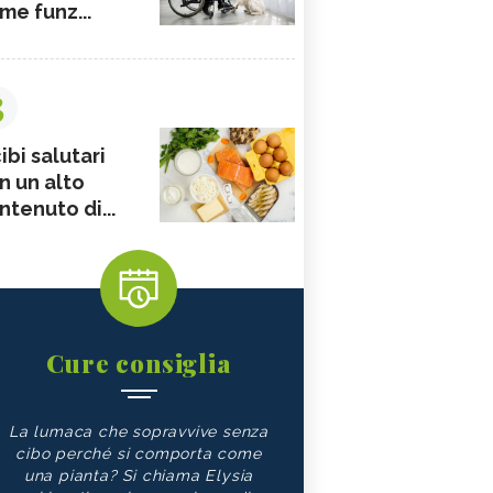
me funz...
3
ibi salutari
n un alto
ntenuto di...
Cure consiglia
La lumaca che sopravvive senza
cibo perché si comporta come
una pianta? Si chiama Elysia