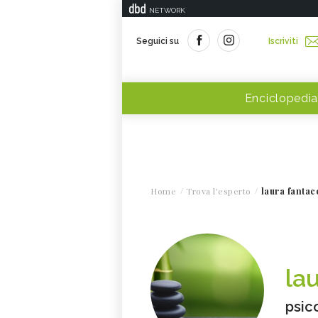
NETWORK
Seguici su
Iscriviti
Enciclopedia
Home
Trova l'esperto
laura fantac
la
psic