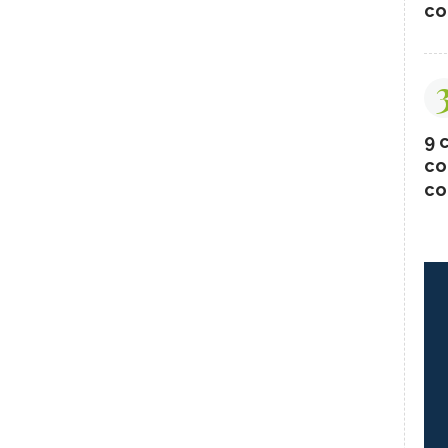
co
9 c
co
co