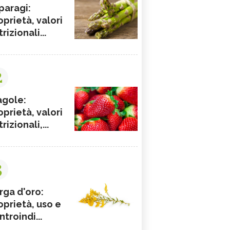
paragi:
oprietà, valori
rizionali...
2
agole:
oprietà, valori
rizionali,...
3
rga d'oro:
oprietà, uso e
ntroindi...