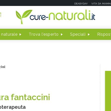
DEABYDAY
VITA DA MAMM
 naturale
Trova l'esperto
Speciali
Rispost
cini
ura fantaccini
oterapeuta