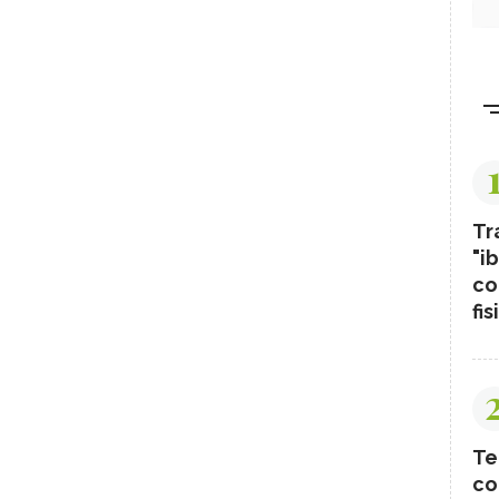
Tr
"ib
co
fis
Te
co