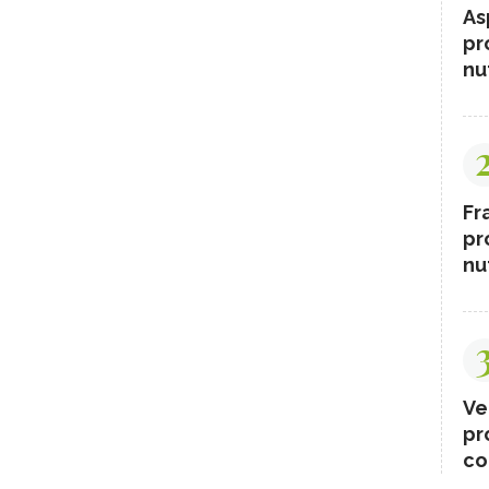
As
pr
nut
Fr
pr
nut
Ve
pr
co