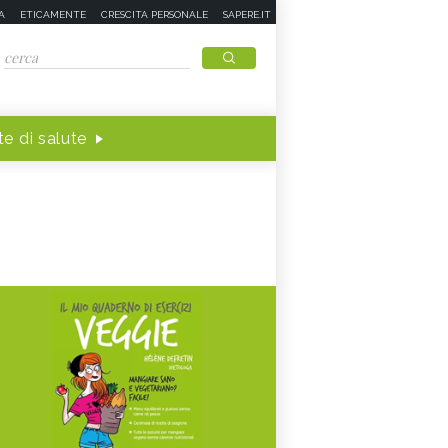
A
ETICAMENTE
CRESCITA PERSONALE
SAPERE.IT
e di salute