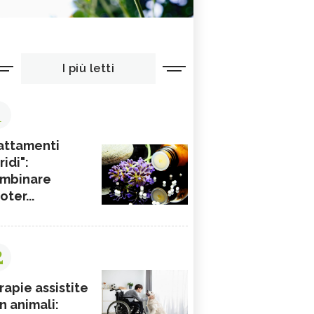
I più letti
1
attamenti
ridi":
mbinare
ioter...
2
rapie assistite
n animali: