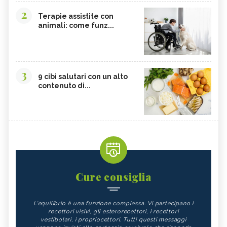
2
Terapie assistite con
animali: come funz...
3
9 cibi salutari con un alto
contenuto di...
Cure consiglia
L'equilibrio è una funzione complessa. Vi partecipano i
recettori visivi, gli esterorecettori, i recettori
vestibolari, i propriocettori. Tutti questi messaggi