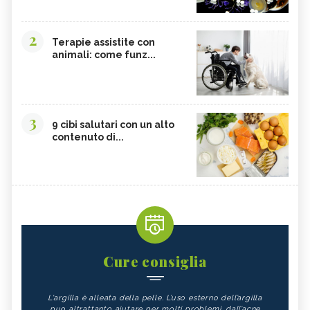
2
Terapie assistite con
animali: come funz...
3
9 cibi salutari con un alto
contenuto di...
Cure consiglia
L'argilla è alleata della pelle. L’uso esterno dell’argilla
puo altrattanto aiutare per molti problemi, dall’acne