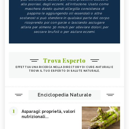
alla psoriasi, dagli eczemi, all’irritazione. Usato come
maschera dando quindi all’argilla consistenza di
pappina (e aggiungendo oli essenziali o altre
sostanze) si può stendere in qualsiasi parte del corpo
ricoprendo poi con garze o lasciando asciugare
all’aria per almeno 30 minuti per alleviare dolori, per
seccare brufoli o per aiutare eczemi.
Trova Esperto
EFFETTUA UNA RICERCA NELLA DIRECTORY DI CURE-NATURALI E
TROVA IL TUO ESPERTO DI SALUTE NATURALE.
Enciclopedia Naturale
1
Asparagi: proprietà, valori
nutrizionali...