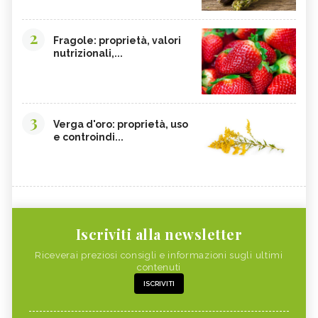
2
Fragole: proprietà, valori
nutrizionali,...
3
Verga d'oro: proprietà, uso
e controindi...
Iscriviti alla newsletter
Riceverai preziosi consigli e informazioni sugli ultimi
contenuti
ISCRIVITI