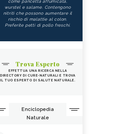
come pancetta affumicata,
wurstel e salame. Contengono
nitriti che possono aumentare il
rischio di malattie al colon.
Preferite petti di pollo freschi.
Trova Esperto
EFFETTUA UNA RICERCA NELLA
DIRECTORY DI CURE-NATURALI E TROVA
IL TUO ESPERTO DI SALUTE NATURALE.
Enciclopedia
Naturale