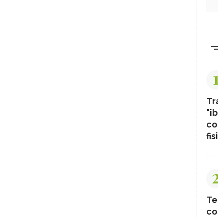
Tr
"ib
co
fis
Te
co