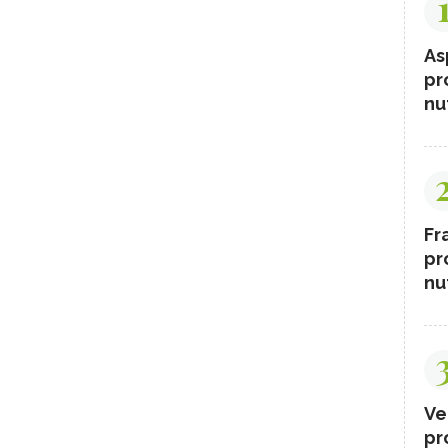
As
pr
nut
Fr
pr
nut
Ve
pr