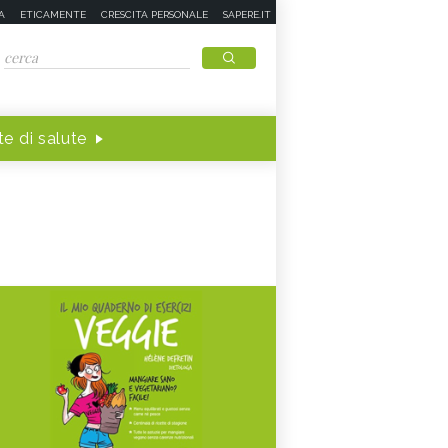
A
ETICAMENTE
CRESCITA PERSONALE
SAPERE.IT
e di salute