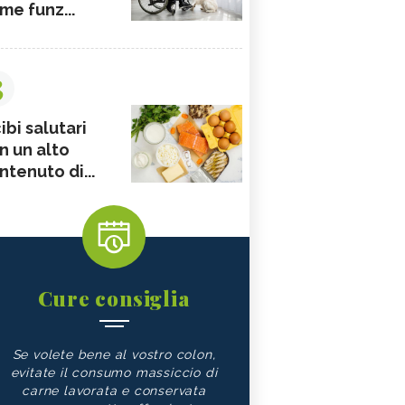
me funz...
3
ibi salutari
n un alto
ntenuto di...
Cure consiglia
Se volete bene al vostro colon,
evitate il consumo massiccio di
carne lavorata e conservata