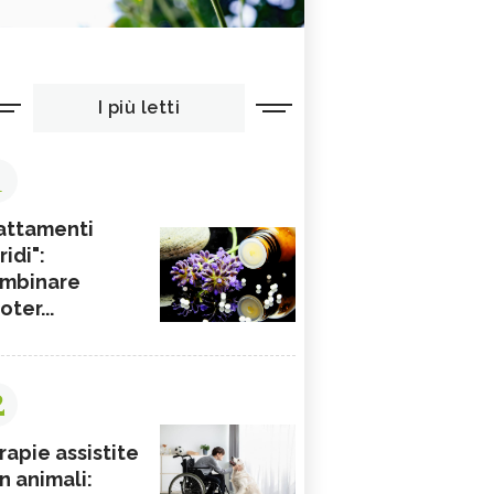
I più letti
1
attamenti
ridi":
mbinare
ioter...
2
rapie assistite
n animali: