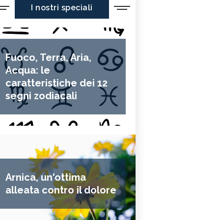
I nostri speciali
Fuoco, Terra, Aria,
Acqua: le
caratteristiche dei 12
segni zodiacali
Arnica, un'ottima
alleata contro il dolore