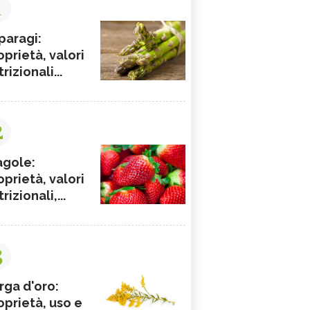
1
paragi:
oprietà, valori
rizionali...
2
agole:
oprietà, valori
rizionali,...
3
rga d'oro:
oprietà, uso e