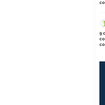
co
9 c
co
co