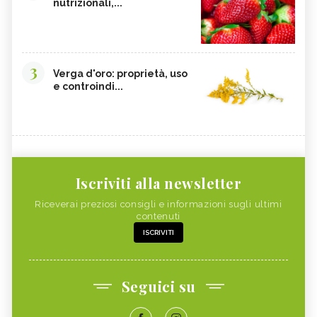
nutrizionali,...
3
Verga d'oro: proprietà, uso
e controindi...
Iscriviti alla newsletter
Riceverai preziosi consigli e informazioni sugli ultimi
contenuti
ISCRIVITI
Seguici su