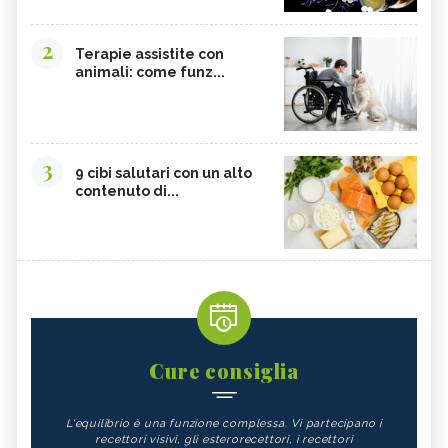
2
Terapie assistite con
animali: come funz...
3
9 cibi salutari con un alto
contenuto di...
Cure consiglia
L'equilibrio è una funzione complessa. Vi partecipano i
recettori visivi, gli esterorecettori, i recettori