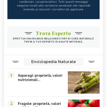
vestibolari, i propriocettori. Tutti questi messaggi
vengono inviati alla corteccia cerebrale che risponde
inviando ai muscoli i correttivi da applicare.
Trova Esperto
EFFETTUA UNA RICERCA NELLA DIRECTORY DI CURE-NATURALI E
TROVA IL TUO ESPERTO DI SALUTE NATURALE.
Enciclopedia Naturale
1
Asparagi: proprietà, valori
nutrizionali...
2
Fragole: proprietà, valori