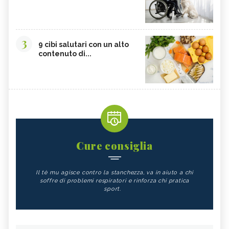
3
9 cibi salutari con un alto
contenuto di...
Cure consiglia
Il tè mu agisce contro la stanchezza, va in aiuto a chi
soffre di problemi respiratori e rinforza chi pratica
sport.