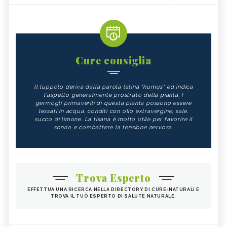
Cure consiglia
Il luppolo deriva dalla parola latina "humus" ed indica
l'aspetto generalmente prostrato della pianta. I
germogli primaverili di questa pianta possono essere
lessati in acqua, conditi con olio extravergine, sale,
succo di limone. La tisana è molto utile per favorire il
sonno e combattere la tensione nervosa.
Trova Esperto
EFFETTUA UNA RICERCA NELLA DIRECTORY DI CURE-NATURALI E
TROVA IL TUO ESPERTO DI SALUTE NATURALE.