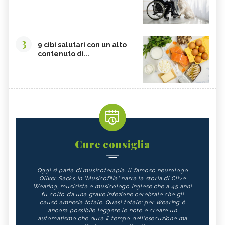
3
9 cibi salutari con un alto
contenuto di...
Cure consiglia
Oggi si parla di musicoterapia. Il famoso neurologo
Oliver Sacks in "Musicofilia" narra la storia di Clive
Wearing, musicista e musicologo inglese che a 45 anni
fu colto da una grave infezione cerebrale che gli
causò amnesia totale. Quasi totale: per Wearing è
ancora possibile leggere le note e creare un
automatismo che dura il tempo dell'esecuzione ma