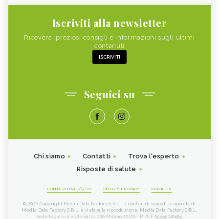
Iscriviti alla newsletter
Riceverai preziosi consigli e informazioni sugli ultimi
contenuti
ISCRIVITI
Seguici su
Chi siamo
Contatti
Trova l'esperto
Risposte di salute
CONDIZIONI D'USO
POLICY PRIVACY
COOKIES
© 2026 Copyright Media Data Factory S.R.L. - I contenuti sono di proprietà di
Media Data Factory S.R.L, è vietata la riproduzione. Media Data Factory S.R.L.
sede legale in viale Sarca 226 Milano 20126 - PI/CF 09595010969