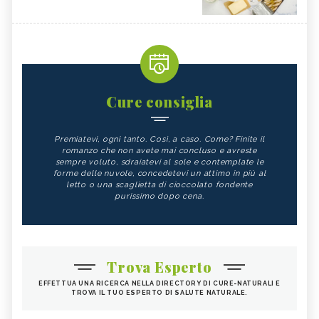
Cure consiglia
Premiatevi, ogni tanto. Così, a caso. Come? Finite il
romanzo che non avete mai concluso e avreste
sempre voluto, sdraiatevi al sole e contemplate le
forme delle nuvole, concedetevi un attimo in più al
letto o una scaglietta di cioccolato fondente
purissimo dopo cena.
Trova Esperto
EFFETTUA UNA RICERCA NELLA DIRECTORY DI CURE-NATURALI E
TROVA IL TUO ESPERTO DI SALUTE NATURALE.