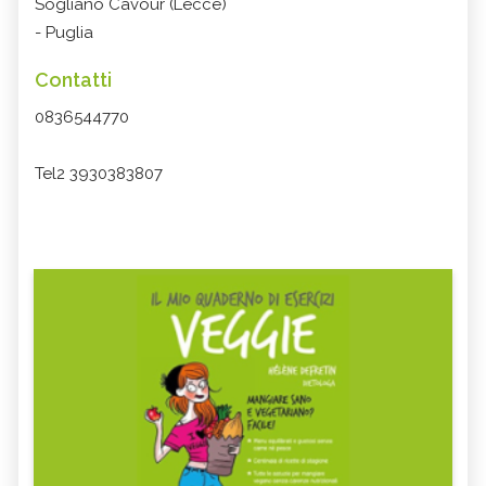
Sogliano Cavour (Lecce)
- Puglia
Contatti
0836544770
Tel2 3930383807