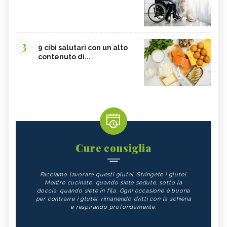
3
9 cibi salutari con un alto
contenuto di...
Cure consiglia
Facciamo lavorare questi glutei. Stringete i glutei.
Mentre cucinate, quando siete sedute, sotto la
doccia, quando siete in fila. Ogni occasione è buona
per contrarre i glutei, rimanendo dritti con la schiena
e respirando profondamente.