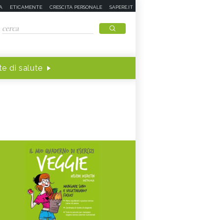
A
ETICAMENTE
CRESCITA PERSONALE
SAPERE.IT
e di salute