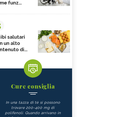
me funz...
3
ibi salutari
n un alto
ntenuto di...
Cure consiglia
In una tazza di tè si possono
trovare 200-400 mg di
polifenoli. Quando arrivano in