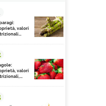
1
paragi:
oprietà, valori
rizionali...
2
agole:
oprietà, valori
rizionali,...
3