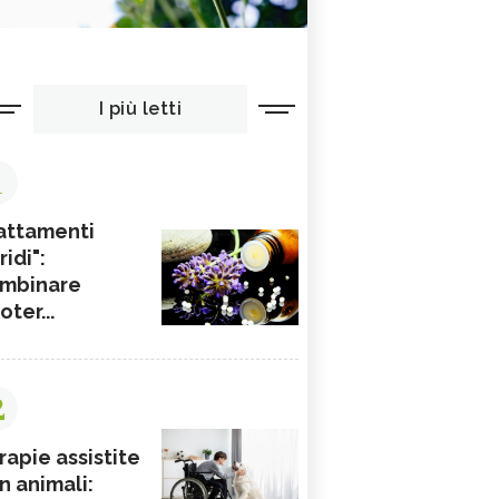
I più letti
1
attamenti
ridi":
mbinare
ioter...
2
rapie assistite
n animali: