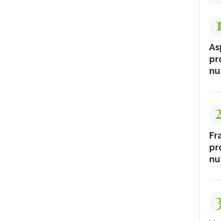
As
pr
nut
Fr
pr
nut