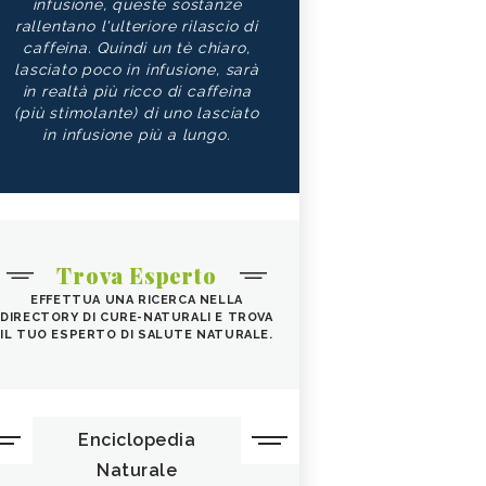
infusione, queste sostanze
rallentano l'ulteriore rilascio di
caffeina. Quindi un tè chiaro,
lasciato poco in infusione, sarà
in realtà più ricco di caffeina
(più stimolante) di uno lasciato
in infusione più a lungo.
Trova Esperto
EFFETTUA UNA RICERCA NELLA
DIRECTORY DI CURE-NATURALI E TROVA
IL TUO ESPERTO DI SALUTE NATURALE.
Enciclopedia
Naturale