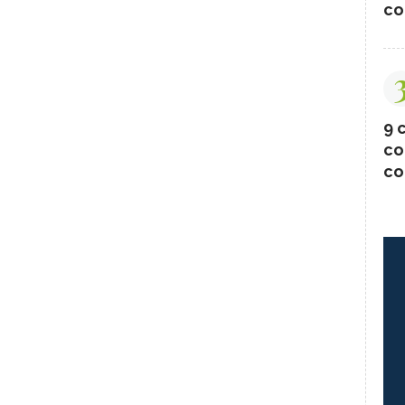
co
9 c
co
co