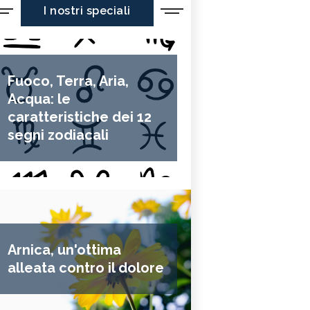
I nostri speciali
Fuoco, Terra, Aria,
Acqua: le
caratteristiche dei 12
segni zodiacali
Arnica, un'ottima
alleata contro il dolore