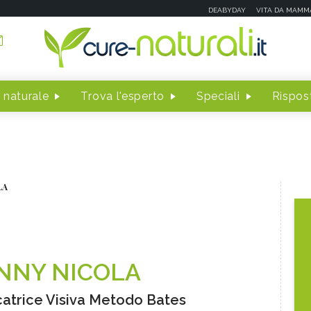
DEABYDAY
VITA DA MAMM
 naturale
Trova l'esperto
Speciali
Rispost
LA
NNY NICOLA
atrice Visiva Metodo Bates