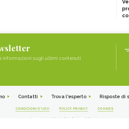
Ve
pr
co
ewsletter
e informazioni sugli ultimi contenuti
mo
Contatti
Trova l'esperto
Risposte di 
CONDIZIONI D'USO
POLICY PRIVACY
COOKIES
I contenuti sono di proprietà di Media Data Factory S.R.L, è vietata la riproduz
viale Sarca 226 Milano 20126 - PI/CF 09595010969