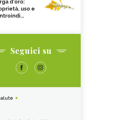
rga d'oro:
oprietà, uso e
ntroindi...
Seguici su
salute
ione. Media Data Factory S.R.L. sede legale in