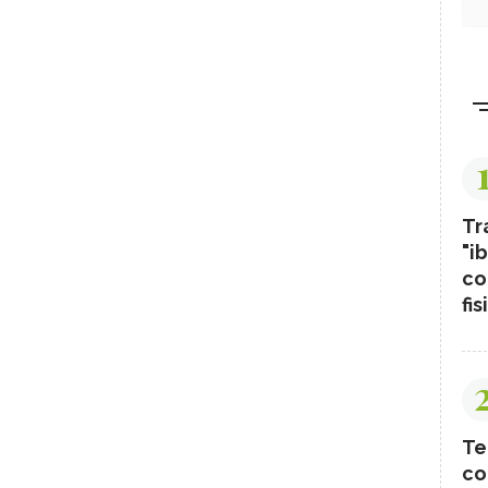
Tr
"ib
co
fis
Te
co