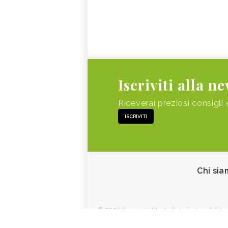
Iscriviti alla n
Riceverai preziosi consigli 
ISCRIVITI
Chi sia
© 2026 Copyright Media Data Factory S.R.L. - 