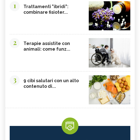
1
Trattamenti "ibridi":
combinare fisioter...
2
Terapie assistite con
animali: come funz...
3
9 cibi salutari con un alto
contenuto di...