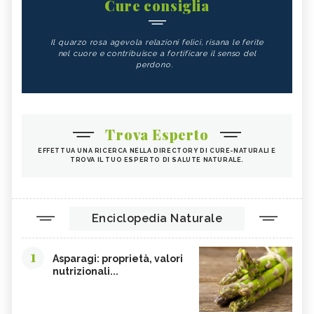
Cure consiglia
Il quarzo rosa agevola relazioni felici, risana le ferite
nel cuore e contribuisce a fortificare il senso del
perdono.
Trova Esperto
EFFETTUA UNA RICERCA NELLA DIRECTORY DI CURE-NATURALI E
TROVA IL TUO ESPERTO DI SALUTE NATURALE.
Enciclopedia Naturale
1
Asparagi: proprietà, valori
nutrizionali...