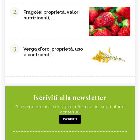
2
Fragole: proprietà, valori
nutrizionali,...
3
Verga d'oro: proprietà, uso
e controindi...
Iscriviti alla newsletter
Riceverai preziosi consigli e informazioni sugli ultimi
contenuti
ISCRIVITI