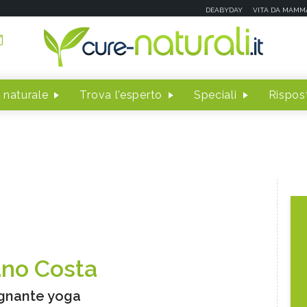
DEABYDAY
VITA DA MAMM
 naturale
Trova l'esperto
Speciali
Rispost
ano Costa
gnante yoga