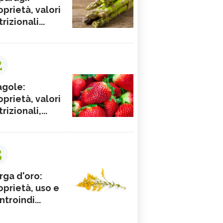
oprietà, valori
rizionali...
2
agole:
oprietà, valori
rizionali,...
3
rga d'oro:
oprietà, uso e
ntroindi...