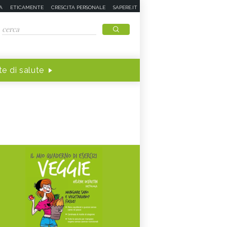
A
ETICAMENTE
CRESCITA PERSONALE
SAPERE.IT
e di salute