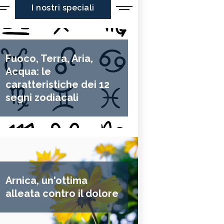
I nostri speciali
Fuoco, Terra, Aria,
Acqua: le
caratteristiche dei 12
segni zodiacali
Arnica, un'ottima
alleata contro il dolore