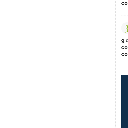
co
9 c
co
co