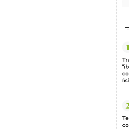
Tr
"ib
co
fis
Te
co