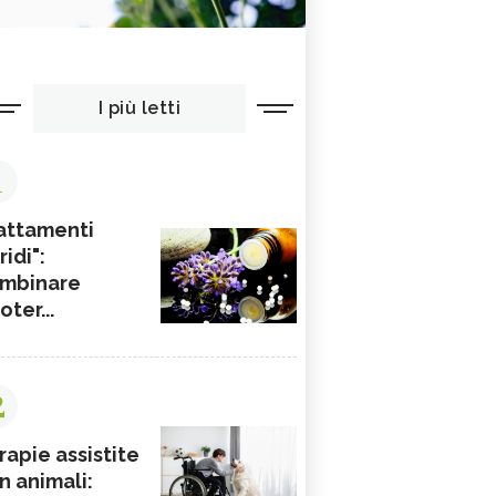
I più letti
1
attamenti
ridi":
mbinare
ioter...
2
rapie assistite
n animali: