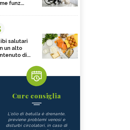
me funz...
3
ibi salutari
n un alto
ntenuto di...
Cure consiglia
L'olio di betulla è drenante,
previene problemi venosi e
disturbi circolatori, in caso di