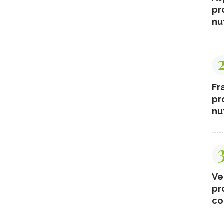
pr
nut
Fr
pr
nut
Ve
pr
co