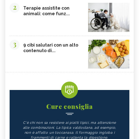
2
Terapie assistite con
animali: come funz...
3
9 cibi salutari con un alto
contenuto di...
Cure consiglia
C'è chi non sa resistere ai piatti tipici, ma attenzione
alle combinazioni. La tipica valdostana, ad esempio,
non è affatto un toccanasa. Il formaggio ingloba i
frammenti di carne e rallenta la digestione.