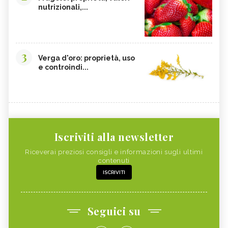
nutrizionali,...
3
Verga d'oro: proprietà, uso
e controindi...
Iscriviti alla newsletter
Riceverai preziosi consigli e informazioni sugli ultimi
contenuti
ISCRIVITI
Seguici su