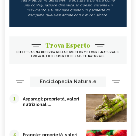
Nel Metodo Feldenkrais® la postura è pensata come
una configurazione dinamica. In questo sistema un
movimento è funzionale quando ci permette di
compiere qualsiasi azione con il minor sforzo.
Trova Esperto
EFFETTUA UNA RICERCA NELLA DIRECTORY DI CURE-NATURALI E
TROVA IL TUO ESPERTO DI SALUTE NATURALE.
Enciclopedia Naturale
1
Asparagi: proprietà, valori
nutrizionali...
2
Fragole: proprietà, valori