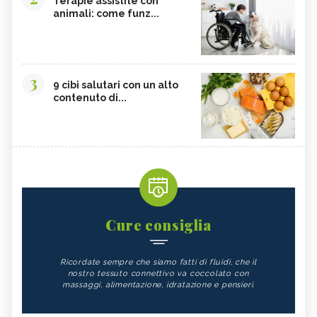
Terapie assistite con
animali: come funz...
3
9 cibi salutari con un alto
contenuto di...
Cure consiglia
Ricordate sempre che siamo fatti di fluidi, che il
nostro tessuto connettivo va coccolato con
massaggi, alimentazione, idratazione e pensieri.