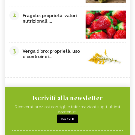
2
Fragole: proprietà, valori
nutrizionali,...
3
Verga d'oro: proprietà, uso
e controindi...
Iscriviti alla newsletter
Riceverai preziosi consigli e informazioni sugli ultimi
contenuti
ISCRIVITI