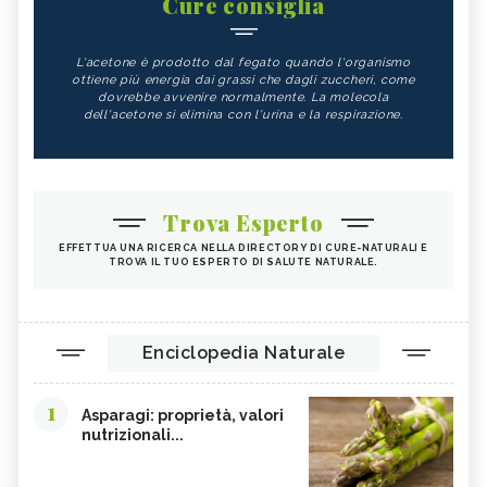
Cure consiglia
L'acetone è prodotto dal fegato quando l'organismo
ottiene più energia dai grassi che dagli zuccheri, come
dovrebbe avvenire normalmente. La molecola
dell'acetone si elimina con l'urina e la respirazione.
Trova Esperto
EFFETTUA UNA RICERCA NELLA DIRECTORY DI CURE-NATURALI E
TROVA IL TUO ESPERTO DI SALUTE NATURALE.
Enciclopedia Naturale
1
Asparagi: proprietà, valori
nutrizionali...