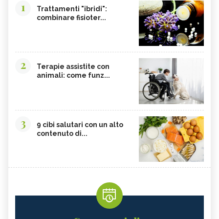
1
Trattamenti "ibridi":
combinare fisioter...
2
Terapie assistite con
animali: come funz...
3
9 cibi salutari con un alto
contenuto di...