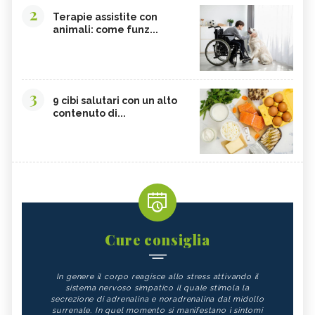
2
Terapie assistite con
animali: come funz...
3
9 cibi salutari con un alto
contenuto di...
Cure consiglia
In genere il corpo reagisce allo stress attivando il
sistema nervoso simpatico il quale stimola la
secrezione di adrenalina e noradrenalina dal midollo
surrenale. In quel momento si manifestano i sintomi