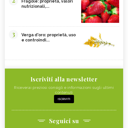
Fragole: proprietà, valori
nutrizionali,...
3
Verga d'oro: proprietà, uso
e controindi...
Iscriviti alla newsletter
Riceverai preziosi consigli e informazioni sugli ultimi
contenuti
ISCRIVITI
Seguici su