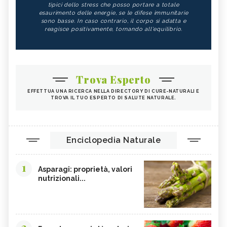
tipici dello stress che posso portare a totale
esaurimento delle energie, se le difese immunitarie
sono basse. In caso contrario, il corpo si adatta e
reagisce positivamente, tornando all'equilibrio.
Trova Esperto
EFFETTUA UNA RICERCA NELLA DIRECTORY DI CURE-NATURALI E
TROVA IL TUO ESPERTO DI SALUTE NATURALE.
Enciclopedia Naturale
1
Asparagi: proprietà, valori
nutrizionali...
2