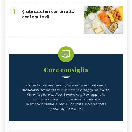
3
9 cibi salutari con un alto
contenuto di...
Cure consiglia
Giorni buoni per raccogliere erbe aromatiche e
medicinali, trapiantare e seminare ortaggi da frutto,
fiore, foglia e radice. Seminare gli ortaggi che
accestiscono o che non devono andare
prematuramente a seme. Piantate e trapiantate
cipolle, aglio e porro.