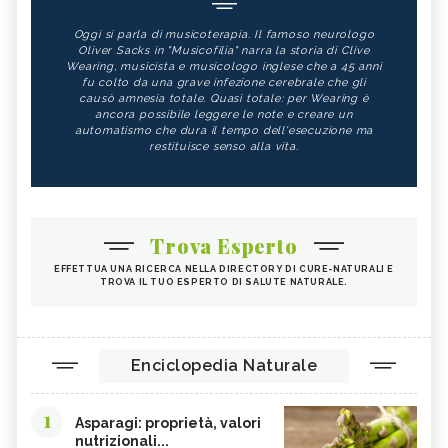
Oggi si parla di musicoterapia. Il famoso neurologo
Oliver Sacks in "Musicofilia" narra la storia di Clive
Wearing, musicista e musicologo inglese che a 45 anni
fu colto da una grave infezione cerebrale che gli
causò amnesia totale. Quasi totale: per Wearing è
ancora possibile leggere le note e creare un
automatismo che dura il tempo dell'esecuzione ma
restituisce senso alla vita.
Trova Esperto
EFFETTUA UNA RICERCA NELLA DIRECTORY DI CURE-NATURALI E
TROVA IL TUO ESPERTO DI SALUTE NATURALE.
Enciclopedia Naturale
1
Asparagi: proprietà, valori
nutrizionali...