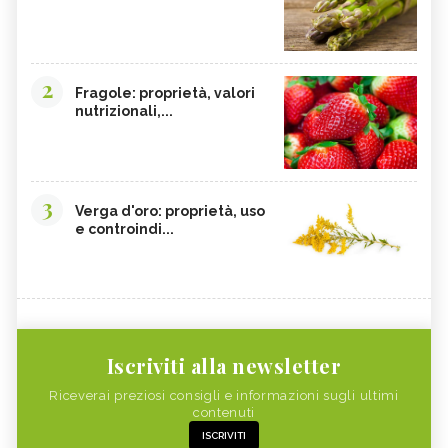
2
Fragole: proprietà, valori
nutrizionali,...
3
Verga d'oro: proprietà, uso
e controindi...
Iscriviti alla newsletter
Riceverai preziosi consigli e informazioni sugli ultimi
contenuti
ISCRIVITI