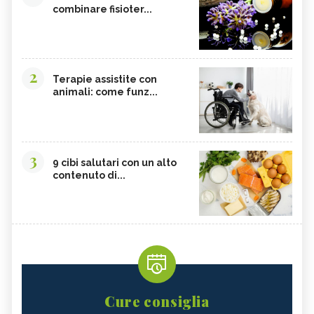
combinare fisioter...
2
Terapie assistite con
animali: come funz...
3
9 cibi salutari con un alto
contenuto di...
Cure consiglia