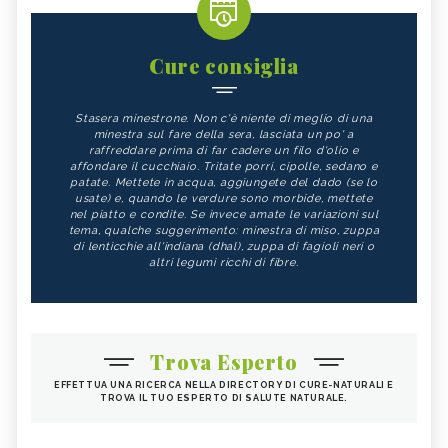
Cure consiglia
Stasera minestrone. Non c'è niente di meglio di una
minestra sul fare della sera, lasciata un po' a
raffreddare prima di far cadere un filo d'olio e
affondare il cucchiaio. Tritate porri, cipolle, sedano e
patate. Mettete in acqua, aggiungete del dado (se lo
usate) e, quando le verdure sono morbide, mettete
nel piatto e condite. Se invece amate le variazioni sul
tema, qualche suggerimento: minestra di miso, zuppa
di lenticchie all'indiana (dhal), zuppa di fagioli neri o
altri legumi ricchi di fibre.
Trova Esperto
EFFETTUA UNA RICERCA NELLA DIRECTORY DI CURE-NATURALI E
TROVA IL TUO ESPERTO DI SALUTE NATURALE.