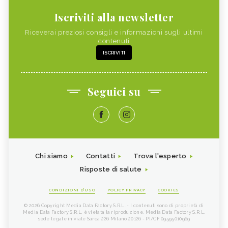
Iscriviti alla newsletter
Riceverai preziosi consigli e informazioni sugli ultimi
contenuti
ISCRIVITI
Seguici su
Chi siamo
Contatti
Trova l'esperto
Risposte di salute
CONDIZIONI D'USO
POLICY PRIVACY
COOKIES
© 2026 Copyright Media Data Factory S.R.L. - I contenuti sono di proprietà di
Media Data Factory S.R.L, è vietata la riproduzione. Media Data Factory S.R.L.
sede legale in viale Sarca 226 Milano 20126 - PI/CF 09595010969