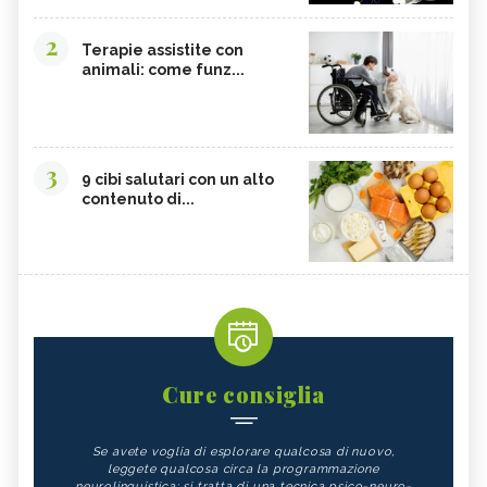
2
Terapie assistite con
animali: come funz...
3
9 cibi salutari con un alto
contenuto di...
Cure consiglia
Se avete voglia di esplorare qualcosa di nuovo,
leggete qualcosa circa la programmazione
neurolinguistica; si tratta di una tecnica psico-neuro-