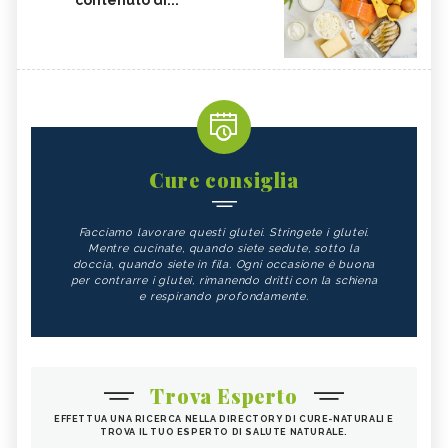
Cure consiglia
Facciamo lavorare questi glutei. Stringete i glutei.
Mentre cucinate, quando siete sedute, sotto la
doccia, quando siete in fila. Ogni occasione è buona
per contrarre i glutei, rimanendo dritti con la schiena
e respirando profondamente.
Trova Esperto
EFFETTUA UNA RICERCA NELLA DIRECTORY DI CURE-NATURALI E
TROVA IL TUO ESPERTO DI SALUTE NATURALE.