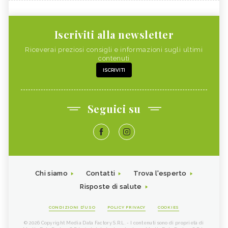
Iscriviti alla newsletter
Riceverai preziosi consigli e informazioni sugli ultimi
contenuti
ISCRIVITI
Seguici su
Chi siamo
Contatti
Trova l'esperto
Risposte di salute
CONDIZIONI D'USO
POLICY PRIVACY
COOKIES
© 2026 Copyright Media Data Factory S.R.L. - I contenuti sono di proprietà di