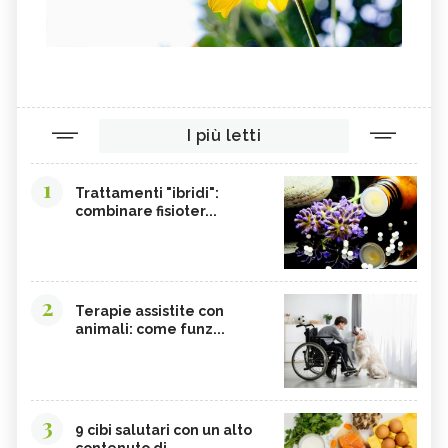
I più letti
1
Trattamenti "ibridi":
combinare fisioter...
2
Terapie assistite con
animali: come funz...
3
9 cibi salutari con un alto
contenuto di...