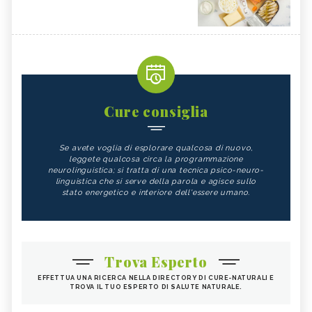
Cure consiglia
Se avete voglia di esplorare qualcosa di nuovo,
leggete qualcosa circa la programmazione
neurolinguistica; si tratta di una tecnica psico-neuro-
linguistica che si serve della parola e agisce sullo
stato energetico e interiore dell'essere umano.
Trova Esperto
EFFETTUA UNA RICERCA NELLA DIRECTORY DI CURE-NATURALI E
TROVA IL TUO ESPERTO DI SALUTE NATURALE.