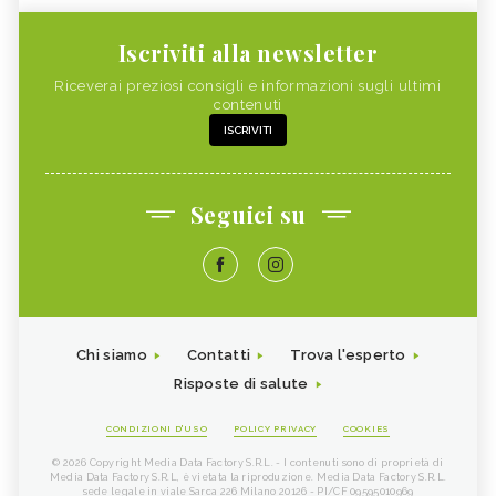
Iscriviti alla newsletter
Riceverai preziosi consigli e informazioni sugli ultimi
contenuti
ISCRIVITI
Seguici su
Chi siamo
Contatti
Trova l'esperto
Risposte di salute
CONDIZIONI D'USO
POLICY PRIVACY
COOKIES
© 2026 Copyright Media Data Factory S.R.L. - I contenuti sono di proprietà di
Media Data Factory S.R.L, è vietata la riproduzione. Media Data Factory S.R.L.
sede legale in viale Sarca 226 Milano 20126 - PI/CF 09595010969