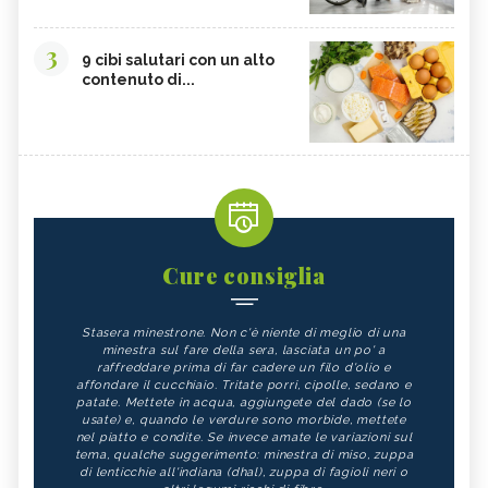
3
9 cibi salutari con un alto
contenuto di...
Cure consiglia
Stasera minestrone. Non c'è niente di meglio di una
minestra sul fare della sera, lasciata un po' a
raffreddare prima di far cadere un filo d'olio e
affondare il cucchiaio. Tritate porri, cipolle, sedano e
patate. Mettete in acqua, aggiungete del dado (se lo
usate) e, quando le verdure sono morbide, mettete
nel piatto e condite. Se invece amate le variazioni sul
tema, qualche suggerimento: minestra di miso, zuppa
di lenticchie all'indiana (dhal), zuppa di fagioli neri o