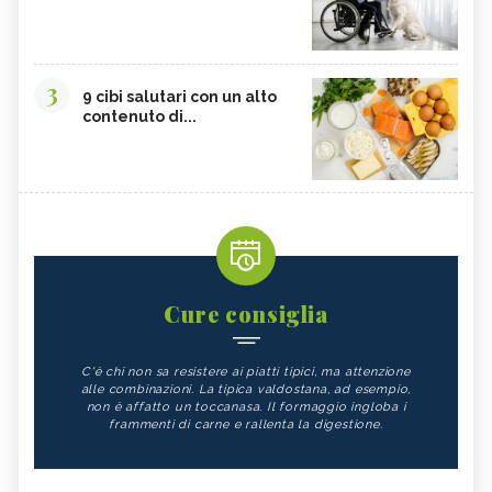
3
9 cibi salutari con un alto
contenuto di...
Cure consiglia
C'è chi non sa resistere ai piatti tipici, ma attenzione
alle combinazioni. La tipica valdostana, ad esempio,
non è affatto un toccanasa. Il formaggio ingloba i
frammenti di carne e rallenta la digestione.