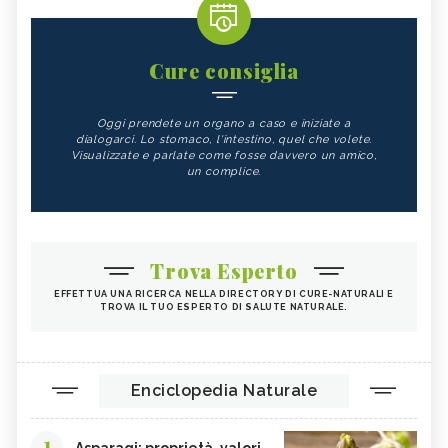
Cure consiglia
Oggi prendete un organo a caso e iniziate a
dialogarci. Lo stomaco, l'intestino, quel che volete.
Visualizzate e parlate come fosse davvero un amico,
un complice.
Trova Esperto
EFFETTUA UNA RICERCA NELLA DIRECTORY DI CURE-NATURALI E
TROVA IL TUO ESPERTO DI SALUTE NATURALE.
Enciclopedia Naturale
1
Asparagi: proprietà, valori