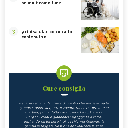
animali: come funz...
3
9 cibi salutari con un alto
contenuto di...
Cure consiglia
Per i glutei non c'è niente di meglio che lanciare via le
gambe stando su quattro zampe. Davvero, provate al
mattino, prima della colazione a fare gli slanci.
Carponi, mani e ginocchia appoggiate a terra,
espirando distendere il ginocchio mantenendo la
gamba in leggera flessione;non inarcare la zona