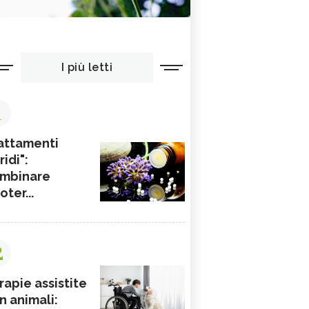
I più letti
1
attamenti
ridi":
mbinare
ioter...
2
rapie assistite
n animali: