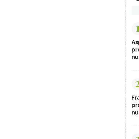
As
pr
nut
Fr
pr
nut