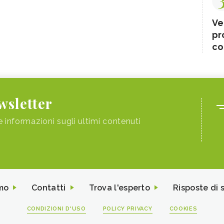
Ve
pr
co
ewsletter
e informazioni sugli ultimi contenuti
mo
Contatti
Trova l'esperto
Risposte di 
CONDIZIONI D'USO
POLICY PRIVACY
COOKIES