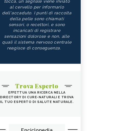
tocca, un segnale viene inviato
al cervello per informarlo
dell'accaduto. I punti di raccolta
della pelle sono chiamati
sensori, o recettori, e sono
incaricati di registrare
sensazioni dolorose e non, alle
quali il sistema nervoso centrale
reagisce di conseguenza.
Trova Esperto
EFFETTUA UNA RICERCA NELLA
DIRECTORY DI CURE-NATURALI E TROVA
IL TUO ESPERTO DI SALUTE NATURALE.
Enciclopedia