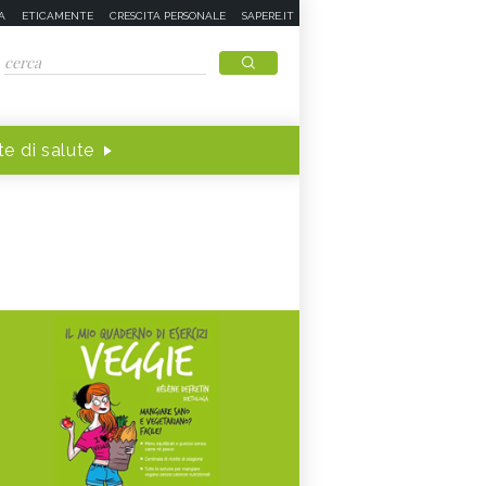
A
ETICAMENTE
CRESCITA PERSONALE
SAPERE.IT
e di salute