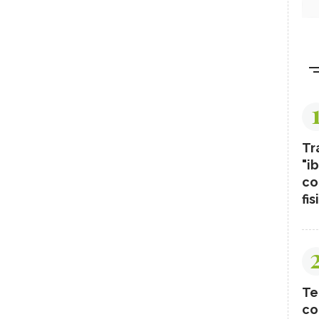
Tr
"ib
co
fis
Te
co