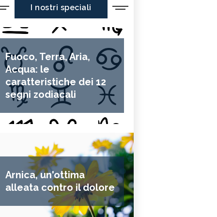
I nostri speciali
Fuoco, Terra, Aria,
Acqua: le
caratteristiche dei 12
segni zodiacali
Arnica, un'ottima
alleata contro il dolore