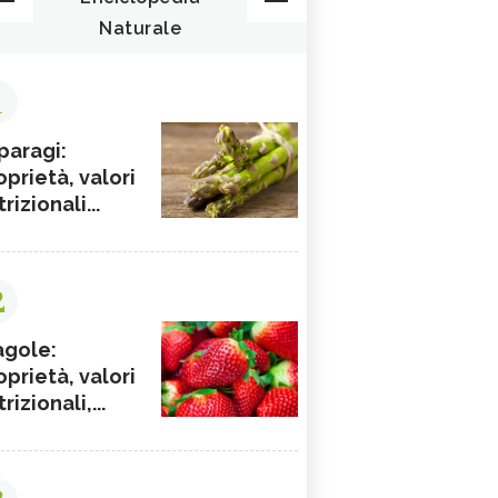
Naturale
1
paragi:
oprietà, valori
rizionali...
2
agole:
oprietà, valori
rizionali,...
3