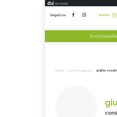
NETWORK
Seguici su
Iscriviti
Enciclopedia
Home
Trova l'esperto
giulio croatt
giu
cons