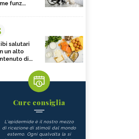
me funz...
3
ibi salutari
n un alto
ntenuto di...
Cure consiglia
L'epidermide è il nostro mezzo
di ricezione di stimoli dal mondo
esterno. Ogni qualvolta la si