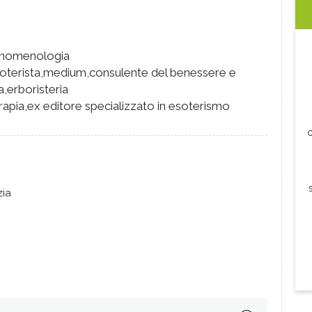
fenomenologia
oterista,medium,consulente del benessere e
,erboristeria
rapia,ex editore specializzato in esoterismo
c
zia