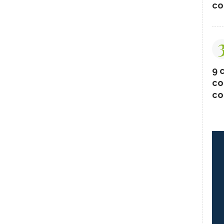
co
9 c
co
co