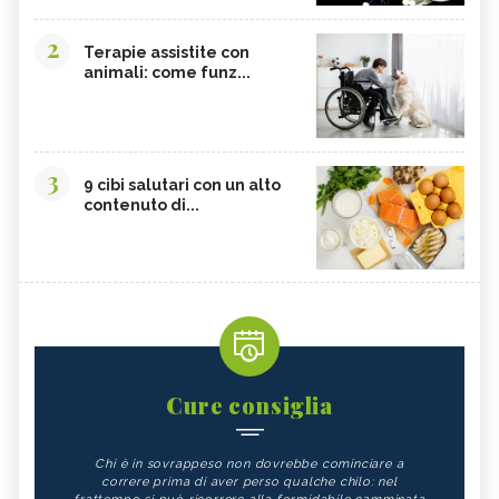
2
Terapie assistite con
animali: come funz...
3
9 cibi salutari con un alto
contenuto di...
Cure consiglia
Chi è in sovrappeso non dovrebbe cominciare a
correre prima di aver perso qualche chilo: nel