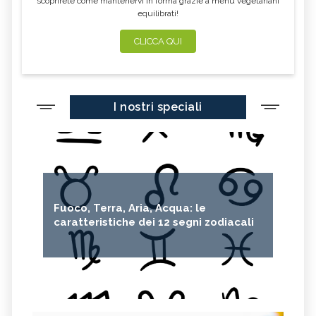
scoprirete come mantenervi in forma grazie a menu vegetariani
equilibrati!
CLICCA QUI
I nostri speciali
Fuoco, Terra, Aria, Acqua: le
caratteristiche dei 12 segni zodiacali