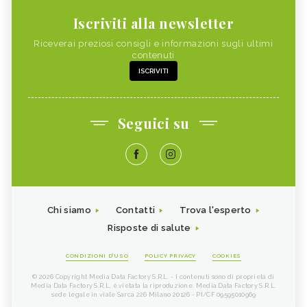
Iscriviti alla newsletter
Riceverai preziosi consigli e informazioni sugli ultimi
contenuti
ISCRIVITI
Seguici su
Chi siamo
Contatti
Trova l'esperto
Risposte di salute
CONDIZIONI D'USO
POLICY PRIVACY
COOKIES
© 2026 Copyright Media Data Factory S.R.L. - I contenuti sono di proprietà di
Media Data Factory S.R.L, è vietata la riproduzione. Media Data Factory S.R.L.
sede legale in viale Sarca 226 Milano 20126 - PI/CF 09595010969