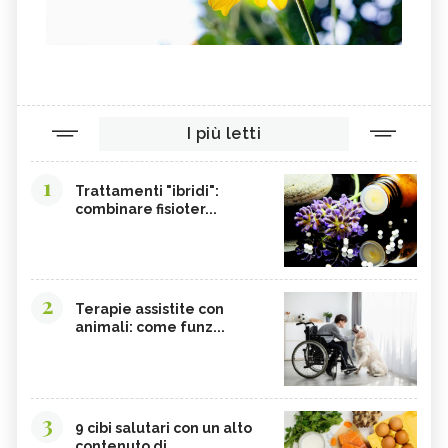
I più letti
1
Trattamenti "ibridi":
combinare fisioter...
2
Terapie assistite con
animali: come funz...
3
9 cibi salutari con un alto
contenuto di...