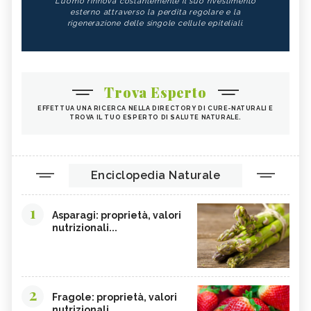
L'uomo rinnova costantemente il suo rivestimento
esterno attraverso la perdita regolare e la
rigenerazione delle singole cellule epiteliali.
Trova Esperto
EFFETTUA UNA RICERCA NELLA DIRECTORY DI CURE-NATURALI E
TROVA IL TUO ESPERTO DI SALUTE NATURALE.
Enciclopedia Naturale
1
Asparagi: proprietà, valori
nutrizionali...
2
Fragole: proprietà, valori
nutrizionali,...