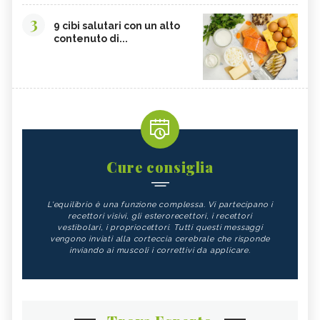
3
9 cibi salutari con un alto
contenuto di...
Cure consiglia
L'equilibrio è una funzione complessa. Vi partecipano i
recettori visivi, gli esterorecettori, i recettori
vestibolari, i propriocettori. Tutti questi messaggi
vengono inviati alla corteccia cerebrale che risponde
inviando ai muscoli i correttivi da applicare.