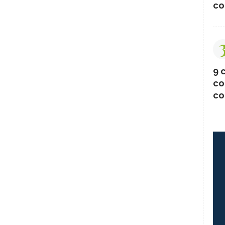
co
9 c
co
co