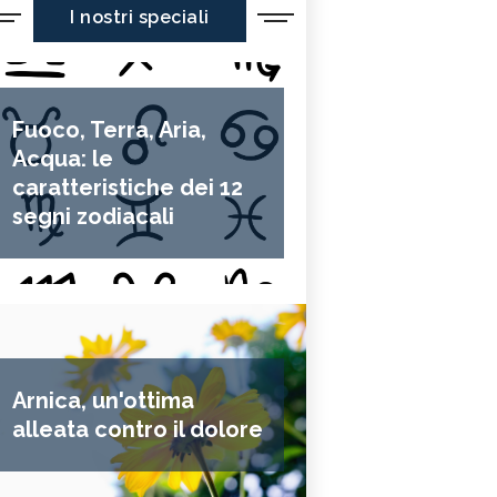
I nostri speciali
Fuoco, Terra, Aria,
Acqua: le
caratteristiche dei 12
segni zodiacali
Arnica, un'ottima
alleata contro il dolore