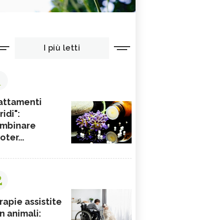
I più letti
1
attamenti
ridi":
mbinare
ioter...
2
rapie assistite
n animali: