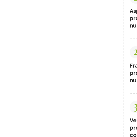
As
pr
nut
Fr
pr
nut
Ve
pr
co