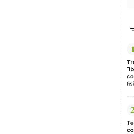
Tr
"ib
co
fis
Te
co