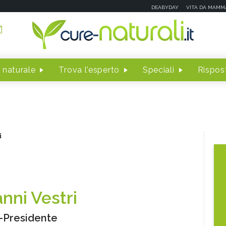
DEABYDAY
VITA DA MAMM
 naturale
Trova l'esperto
Speciali
Rispost
i
nni Vestri
-Presidente