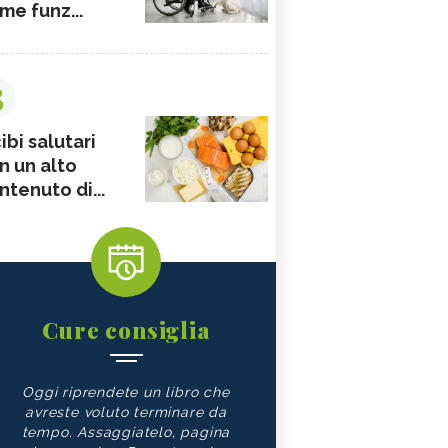
me funz...
3
ibi salutari
n un alto
ntenuto di...
Cure consiglia
Oggi riprendete un libro che
avreste voluto terminare da
tempo. Assaggiatelo, pagina