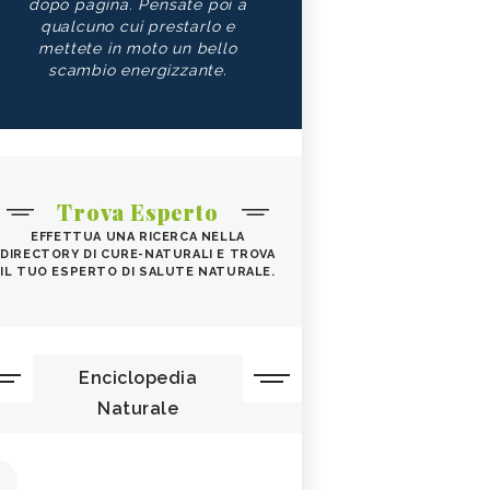
dopo pagina. Pensate poi a
qualcuno cui prestarlo e
mettete in moto un bello
scambio energizzante.
Trova Esperto
EFFETTUA UNA RICERCA NELLA
DIRECTORY DI CURE-NATURALI E TROVA
IL TUO ESPERTO DI SALUTE NATURALE.
Enciclopedia
Naturale
1