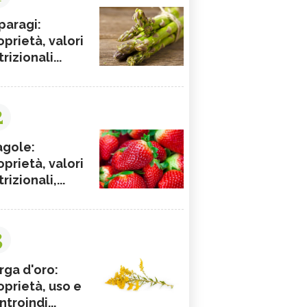
paragi:
oprietà, valori
rizionali...
2
agole:
oprietà, valori
rizionali,...
3
rga d'oro:
oprietà, uso e
ntroindi...