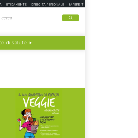
A
ETICAMENTE
CRESCITA PERSONALE
SAPERE.IT
e di salute